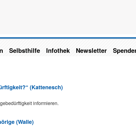
n
Selbsthilfe
Infothek
Newsletter
Spende
rftigkeit?“ (Kattenesch)
ebedürftigkeit informieren.
örige (Walle)