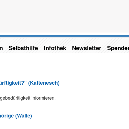
n
Selbsthilfe
Infothek
Newsletter
Spende
rftigkeit?“ (Kattenesch)
ebedürftigkeit informieren.
örige (Walle)